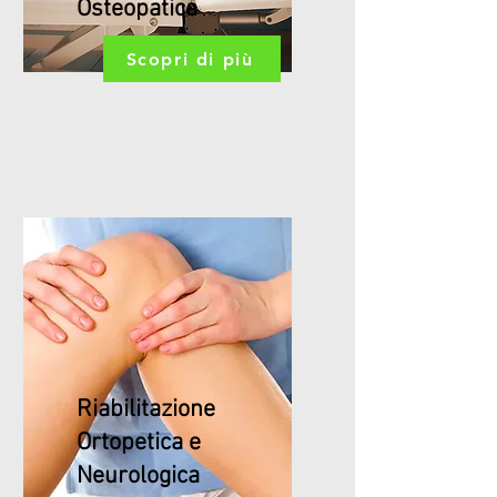
Osteopatica
Scopri di più
Riabilitazione
Ortopetica e
Neurologica