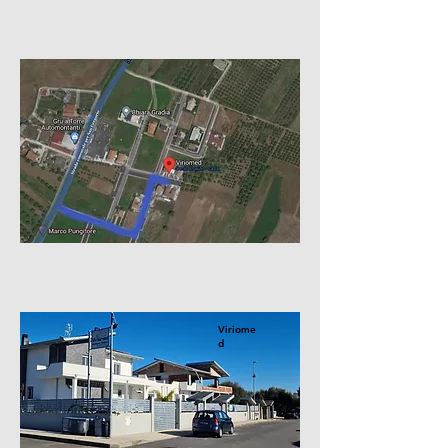
Viriome
d