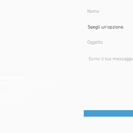
d'apertura:
 Ven:
9:00 - 12:30 / 14:30 -
 Dom:
Chiuso