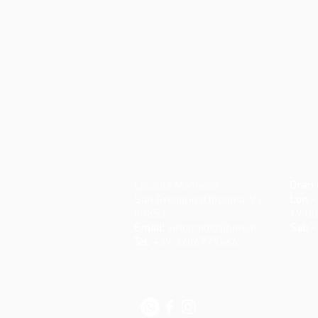
Località Mannella
Orari 
San Gregorio d'Ipponia, VV
Lun -
89853
19:00
Email:
viriomed@libero.it
Sab -
Tel:
+39 3206775566